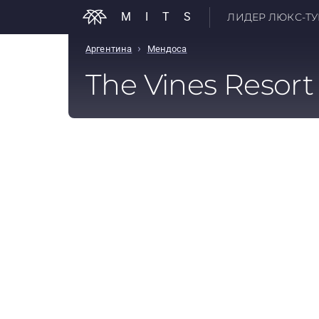
MITS
ЛИДЕР ЛЮКС-ТУР
›
Аргентина
Мендоса
The Vines Resort