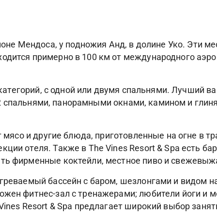
гионе Мендоса, у подножия Анд, в долине Уко. Эти м
одится примерно в 100 км от международного аэро
ти категорий, с одной или двумя спальнями. Лучший
) с 2 спальнями, панорамными окнами, камином и гли
ет мясо и другие блюда, приготовленные на огне в т
ции отеля. Также в The Vines Resort & Spa есть бар
ать фирменные коктейли, местное пиво и свежевыж
огреваемый бассейн с баром, шезлонгами и видом н
ожен фитнес-зал с тренажерами; любители йоги и м
Vines Resort & Spa предлагает широкий выбор занят