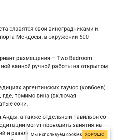
еста славятся свои виноградниками и
порта Мендосы, в окружении 600
 вариант размещения – Two Bedroom
няной ванной ручной работы на открытом
радициях аргентинских гаучос (ковбоев)
, где, помимо вина (включая
атые соки.
а Анды, а также отдельный павильон со
едитации могут проводить занятия на
ий и развлечений: экскурсии по
Мы используем cookies
ХОРОШО