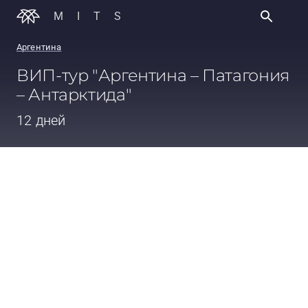
MITS
Аргентина
ВИП-тур "Аргентина – Патагония
– Антарктида"
12 дней