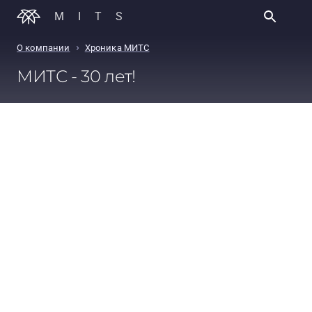
MITS
›
О компании
Хроника МИТС
МИТС - 30 лет!