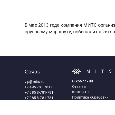
В мае 2013 года компания МИТС органи
круговому маршруту, побывали на китов
Связь
MIT
О компании
vip@mits.ru
Отзывы
+7 495 781-781-0
Контакты
+7 985 8-781-781
Политика обработки
+7 985 8-781-781
персональных данных
117418, Москва,
Профсоюзная ул., д.25а
Схема проезда