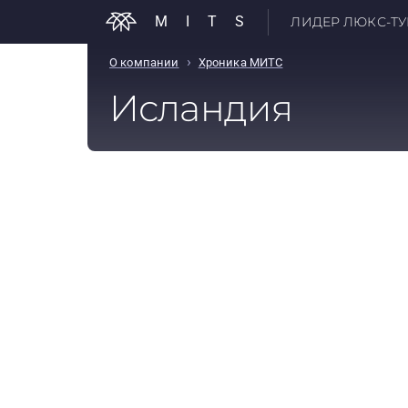
MITS
ЛИДЕР ЛЮКС-ТУР
›
О компании
Хроника МИТС
Исландия