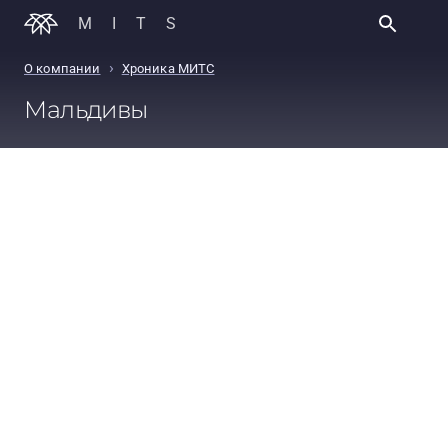
MITS
›
О компании
Хроника МИТС
Мальдивы