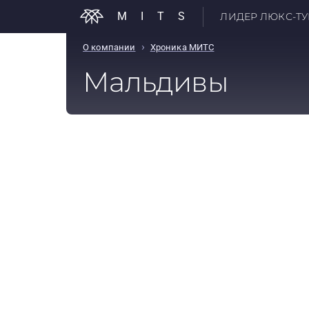
MITS
ЛИДЕР ЛЮКС-ТУР
›
О компании
Хроника МИТС
Мальдивы