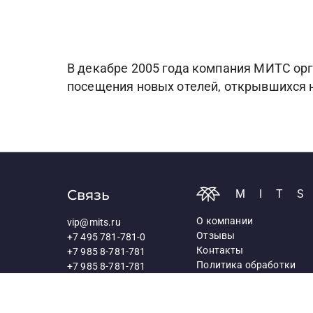
В декабре 2005 года компания МИТС орг
посещения новых отелей, открывшихся н
Связь
MIT
О компании
vip@mits.ru
Отзывы
+7 495 781-781-0
Контакты
+7 985 8-781-781
Политика обработки
+7 985 8-781-781
персональных данных
117418, Москва,
Профсоюзная ул., д.25а
Схема проезда