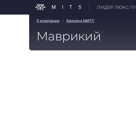
MITS
ЛИДЕР ЛЮКС-ТУР
›
О компании
Хроника МИТС
Маврикий