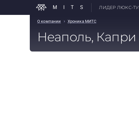
MITS
ЛИДЕР ЛЮКС-ТУР
›
О компании
Хроника МИТС
Неаполь, Капри