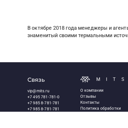
В октябре 2018 года менеджеры и агент
знаменитый своими термальными источ
Связь
MIT
О компании
vip@mits.ru
Отзывы
+7 495 781-781-0
Контакты
+7 985 8-781-781
Политика обработки
+7 985 8-781-781
персональных данных
117418, Москва,
Профсоюзная ул., д.25а
Схема проезда