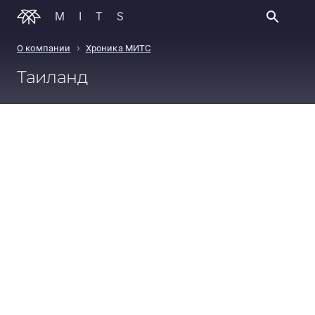
MITS
›
О компании
Хроника МИТС
Таиланд