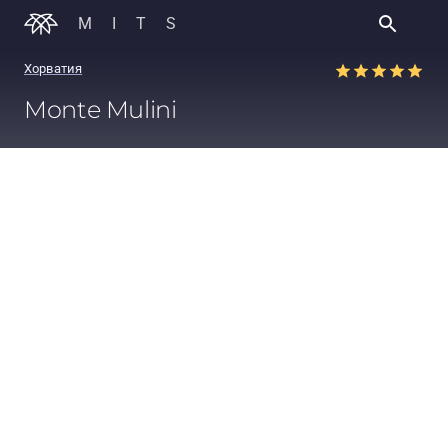
MITS
Хорватия
Monte Mulini