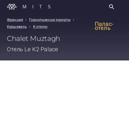
MITS
›
›
Франция
Горнолыжные курорты
Палас-
›
Куршевель
К отелю
отель
Chalet Muztagh
Отель
Le K2 Palace