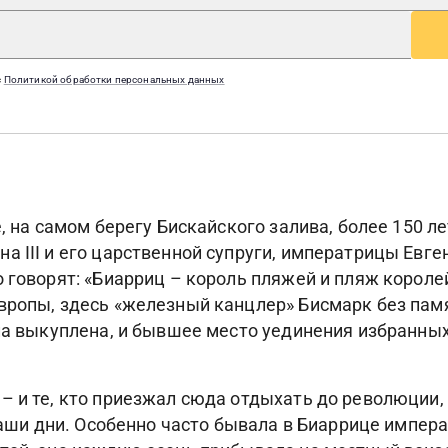
с
Политикой обработки персональных данных
е, на самом берегу Бискайского залива, более 150 л
 III и его царственной супруги, императрицы Евге
о говорят: «Биарриц – король пляжей и пляж короле
Европы, здесь «железный канцлер» Бисмарк без па
ыла выкуплена, и бывшее место уединения избранны
– и те, кто приезжал сюда отдыхать до революции,
в наши дни. Особенно часто бывала в Биаррице импе