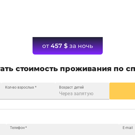
от
457
$
за ночь
ать стоимость проживания по с
Кол-во взрослых
*
Возраст детей
Телефон
*
E-mail