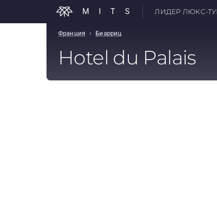
MITS
ЛИДЕР ЛЮКС-ТУР
›
Франция
Биарриц
Hotel du Palais