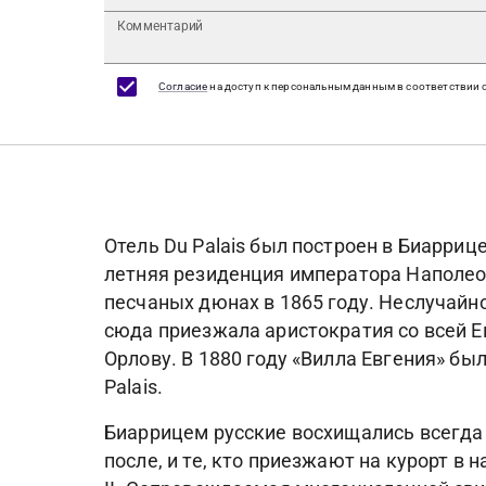
Комментарий
Согласие
на доступ к персональным данным в соответствии 
Отель Du Palais был построен в Биарриц
летняя резиденция императора Наполеона
песчаных дюнах в 1865 году. Неслучайн
сюда приезжала аристократия со всей 
Орлову. В 1880 году «Вилла Евгения» б
Palais.
Биаррицем русские восхищались всегда 
после, и те, кто приезжают на курорт 