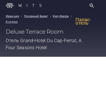
MITS
›
›
›
Франция
Лазурный Берег
Кап-Ферра
Палас-
К отелю
отель
Deluxe Terrace Room
Отель
Grand-Hotel Du Cap-Ferrat, A
Four Seasons Hotel