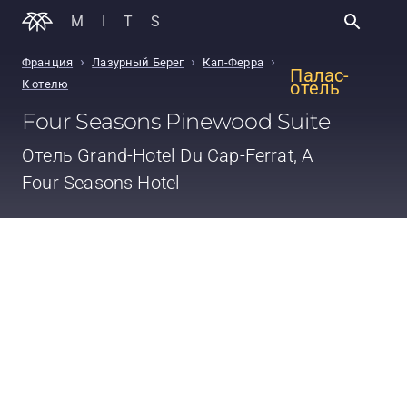
MITS
›
›
›
Франция
Лазурный Берег
Кап-Ферра
Палас-
К отелю
отель
Four Seasons Pinewood Suite
Отель
Grand-Hotel Du Cap-Ferrat, A
Four Seasons Hotel