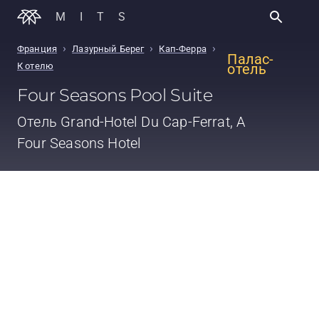
MITS
›
›
›
Франция
Лазурный Берег
Кап-Ферра
Палас-
К отелю
отель
Four Seasons Pool Suite
Отель
Grand-Hotel Du Cap-Ferrat, A
Four Seasons Hotel