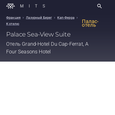
MITS
›
›
›
Франция
Лазурный Берег
Кап-Ферра
Палас-
К отелю
отель
Palace Sea-View Suite
Отель
Grand-Hotel Du Cap-Ferrat, A
Four Seasons Hotel