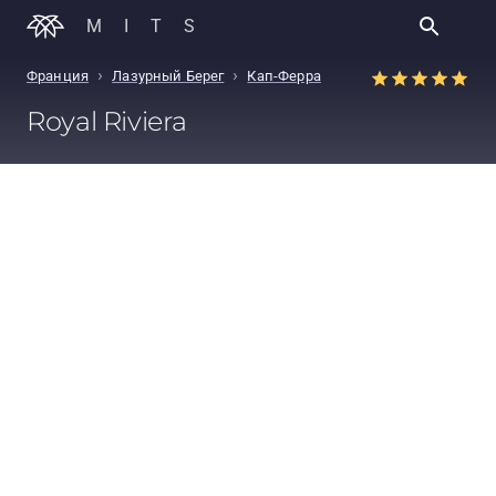
MITS
›
›
Франция
Лазурный Берег
Кап-Ферра
Royal Riviera