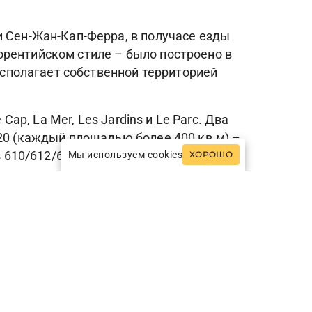
и Сен-Жан-Кап-Ферра, в получасе езды
орентийском стиле – было построено в
располагает собственной территорией
ap, La Mer, Les Jardins и Le Parc. Два
120 (каждый площадью более 400 кв.м) –
es 610/612/614), предусмотрены балконы
Мы используем cookies
ХОРОШО
е; здесь расположены 6 Junior Suites с
р-Мер и Сен-Жан-Кап-Ферра.
, открыт для обедов и ужинов. В парке,
морской кухней с видом на море.
по уходу за лицом и телом. Здесь
Кроме того, к услугам гостей – крытый
обственный пляж.