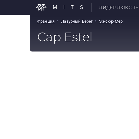
MITS
ЛИДЕР ЛЮКС-ТУР
›
›
Франция
Лазурный Берег
Эз-сюр-Мер
Cap Estel