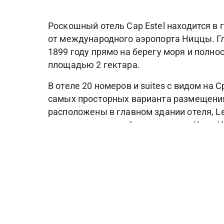
Роскошный отель Cap Estel находится в
от международного аэропорта Ниццы. Гл
1899 году прямо на берегу моря и полно
площадью 2 гектара.
В отеле 20 номеров и suites с видом на С
самых просторных варианта размещения 
расположены в главном здании отеля, Le
с видом на частный пляж и залив Кап-д'А
панорамным видом на море. А из двух н
Гастрономический ресторан La Table du C
неподалеку от бассейна, расположен рес
Оздоровительный центр отеля, Sothys S
также есть сауна, хаммам, полностью о
подогреваемый бассейн с пресной водой