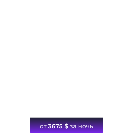
от
3675
$
за ночь