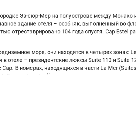
 городке Эз-cюр-Мер на полуострове между Монако 
авное здание отеля – особняк, выполненный во фл
стью отреставрировано 104 года спустя. Сap Estel 
редиземное море, они находятся в четырех зонах: Le C
в отеле – президентские люксы Suite 110 и Suite 
 Cap. В номерах, находящихся в части La Mer (Suit
й. Здание Les Jardins выполнено в итальянcком стил
омеров в зоне Le Parc открывается вид на Больё-сю
ap Estel, удостоенный звезды путеводителя Michelin
торан Le Ficus, где можно насладиться средиземно
pa, предлагает массажи и разнообразные процедуры 
борудованный тренажерный зал и зона релаксации. 
, открытый бассейн с морской водой и джакузи и с