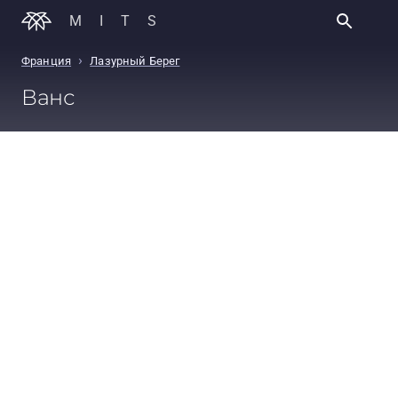
MITS
›
Франция
Лазурный Берег
Ванс