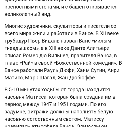
крепостными стенами, и с башен открывается
великолепный вид.
Многие художники, скульпторы и писатели со
всего мира жили и работали в Вансе. В XII веке
трубадур Пьер Видаль назвал Ванс «милым
гнездышком», а в XIII веке Данте Алигьери
описал Ромео дю Вильнев, правителя Ванса, в
главе «Рай» в своей «Божественной комедии». В
Вансе работали Рауль Дюфи, Хаим Сутин, Анри
Матисс, Марк Шагал, Жан Дюбюффе.
В 5-10 минутах ходьбы от города находится
часовня Матисса, которая была создана им в
период между 1947 и 1951 годами. По его
задумке, витражи должны наполнять белую
часовню естественным светом. Матиссу
нравилась атмосфера Ванса. Однажды он