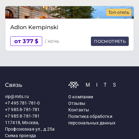
Топ-отель
Adlon Kempinski
от 377 $
/ ночь
ПОСМОТРЕТЬ
Связь
MITS
vip@mits.ru
О компании
+7 495 781-781-0
Отзывы
+7 985 8-781-781
Контакты
+7 985 8-781-781
Политика обработки
117418, Москва,
персональных данных
Профсоюзная ул., д.25а
Схема проезда