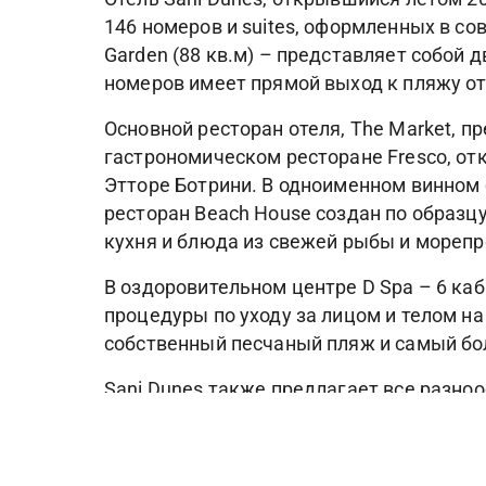
146 номеров и suites, оформленных в со
Garden (88 кв.м) – представляет собой д
номеров имеет прямой выход к пляжу от
Основной ресторан отеля, The Market, 
гастрономическом ресторане Fresco, от
Этторе Ботрини. В одноименном винном
ресторан Beach House создан по образц
кухня и блюда из свежей рыбы и морепр
В оздоровительном центре D Spa – 6 каби
процедуры по уходу за лицом и телом на
собственный песчаный пляж и самый бол
Sani Dunes также предлагает все разнооб
– это курорт площадью 1000 гектаров с
несколько спа-центров, гавань для яхт, 
детские мини-клубы, теннисные корты, с