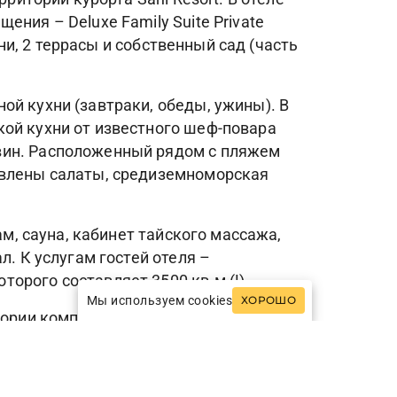
ния – Deluxe Family Suite Private
ьни, 2 террасы и собственный сад (часть
ой кухни (завтраки, обеды, ужины). В
кой кухни от известного шеф-повара
вин. Расположенный рядом с пляжем
авлены салаты, средиземноморская
ам, сауна, кабинет тайского массажа,
л. К услугам гостей отеля –
орого составляет 3500 кв.м (!).
Мы используем cookies
ХОРОШО
рии комплекса Sani Resort. Sani Resort
лючающий 5 отелей высшей категории,
ентры водного спорта и дайвинга,
ls" и многое другое. Sani Resort