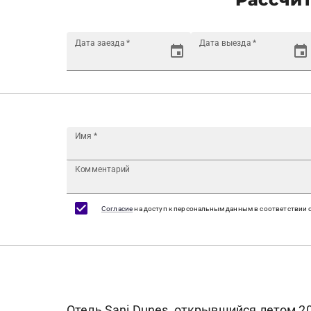
Дата заезда
*
Дата выезда
*
Имя
*
Комментарий
Согласие
на доступ к персональным данным в соответствии 
Отель Sani Dunes, открывшийся летом 201