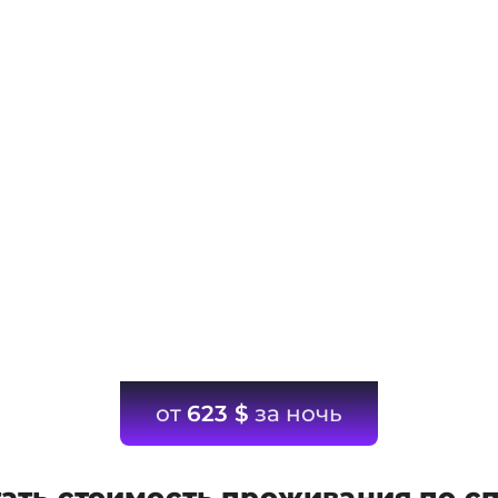
от
623
$
за ночь
ать стоимость проживания по с