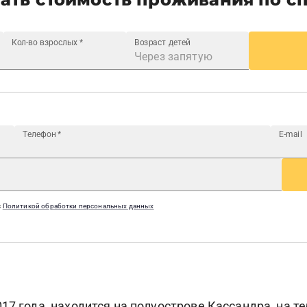
Кол-во взрослых
*
Возраст детей
Телефон
*
E-mail
с
Политикой обработки персональных данных
7 года, находится на полуострове Кассандра, на тер