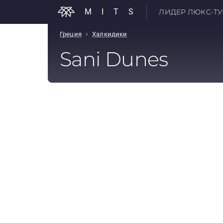
MITS
ЛИДЕР ЛЮКС-ТУР
›
Греция
Халкидики
Sani Dunes