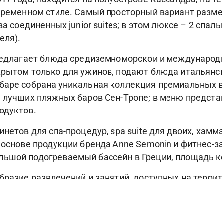
временном стиле. Самый просторный вариант размеще
ва соединенных junior suites; в этом люксе – 2 спал
еля).
предлагает блюда средиземноморской и международн
крытом только для ужинов, подают блюда итальянс
 баре собрана уникальная коллекция премиальных 
у лучших пляжных баров Сен-Тропе; в меню предст
одуктов.
нетов для спа-процедур, spa suite для двоих, хамм
 основе продукции бренда Anne Semonin и фитнес-за
ьшой подогреваемый бассейн в Греции, площадь кот
разие развлечений и занятий, доступных на террито
 собственными садами и 7 км песчаных пляжей, вк
множество ресторанов и баров, бутики и галереи, ц
портивные площадки, "Академию выживания Bear Gryl