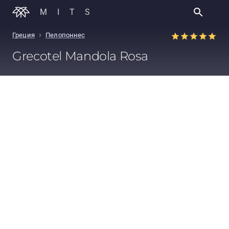
MITS
›
Греция
Пелопоннес
Grecotel Mandola Rosa