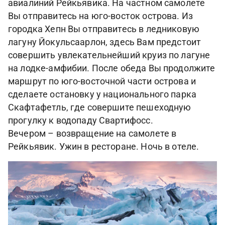
авиалиний Рейкьявика. На частном самолете
Вы отправитесь на юго-восток острова. Из
городка Хепн Вы отправитесь в ледниковую
лагуну Йокульсаарлон, здесь Вам предстоит
совершить увлекательнейший круиз по лагуне
на лодке-амфибии. После обеда Вы продолжите
маршрут по юго-восточной части острова и
сделаете остановку у национального парка
Скафтафетль, где совершите пешеходную
прогулку к водопаду Свартифосс.
Вечером – возвращение на самолете в
Рейкьявик. Ужин в ресторане. Ночь в отеле.