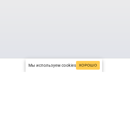
Мы используем cookies
ХОРОШО
я город Израиля и его главный
ского порта Яффа, а в 1934 году
 и сегодня часть его территории под