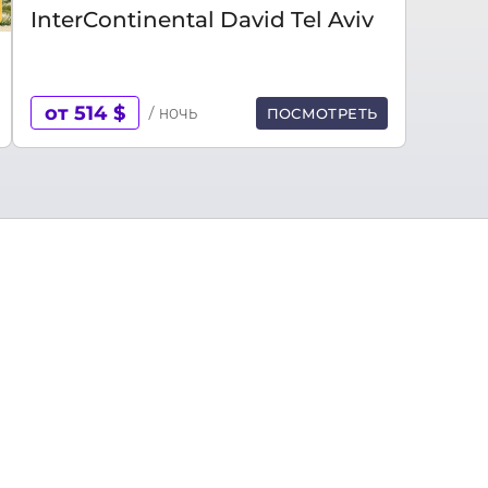
InterContinental David Tel Aviv
от 514 $
/ ночь
ПОСМОТРЕТЬ
моря, Тель-Авив – второй по численности населени
.
ан в 1909 году в качестве еврейского квартала араб
ь-Авив активно застраивался в модернистском стиле,
сок объектов Всемирного наследия ЮНЕСКО.