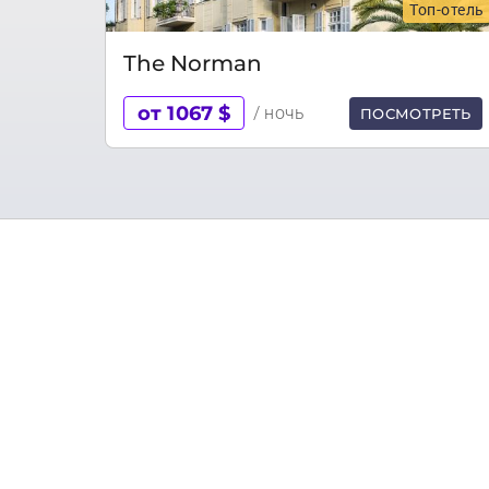
Топ-отель
The Norman
от 1067 $
/ ночь
ПОСМОТРЕТЬ
Расположенный на берегу Средиземного 
экономический и технологический центр
Тель-Авив – молодой город: он был основ
получил статус города. С 1930-х гг. Тел
названием «Белый город» входит в спи