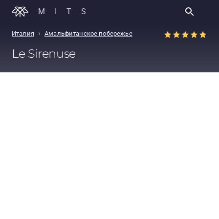
MITS
›
Италия
Амальфитанское побережье
Le Sirenuse