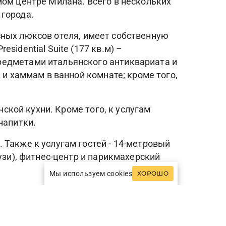
мом центре Милана. Всего в нескольких
 города.
ресных люксов отеля, имеет собственную
idential Suite (177 кв.м) –
редметами итальянского антиквариата и
 и хаммам в ванной комнате; кроме того,
нской кухни. Кроме того, к услугам
 напитки.
 Также к услугам гостей - 14-метровый
узи), фитнес-центр и парикмахерский
Мы используем cookies
ХОРОШО