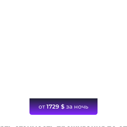
от
1729
$
за ночь