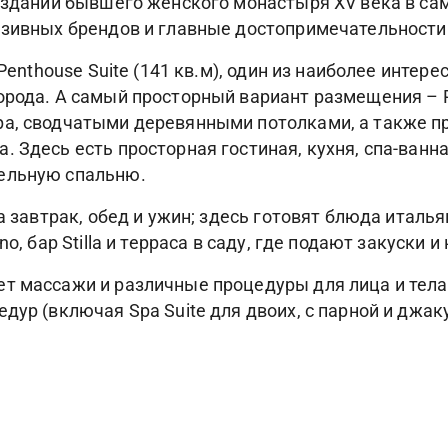
в здании бывшего женского монастыря XV века в са
юзивных брендов и главные достопримечательности
 Penthouse Suite (141 кв.м), один из наиболее инте
рода. А самый просторный вариант размещения – Pres
ра, сводчатыми деревянными потолками, а также п
 Здесь есть просторная гостиная, кухня, спа-ванна
ельную спальню.
а завтрак, обед и ужин; здесь готовят блюда италья
o, бар Stilla и терраса в саду, где подают закуски и
т массажи и различные процедуры для лица и тела.
дур (включая Spa Suite для двоих, c парной и джак