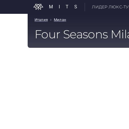
MITS
ЛИДЕР ЛЮКС-ТУР
›
Италия
Милан
Four Seasons Mi