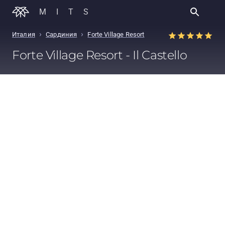
MITS
›
›
Италия
Сардиния
Forte Village Resort
Forte Village Resort - Il Castello