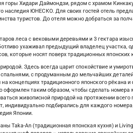
я горы Хидари Даймондзи, рядом с храмом Кинкаку
 наследия ЮНЕСКО. Для своих гостей отель предл
ства туристов. До отеля можно добраться за полчас
таров леса с вековыми деревьями и 3 гектара изыс
ботливо ухаживал предыдущий владелец участка, о
ов, которые носят поверх традиционных японских 
 природой. Здесь всегда царит спокойствие и умиро
вумя спальнями, с продуманным до мельчайших детале
на концепциях традиционного японского рёкана и
о оформлен таким образом, чтобы сделать номера 
ться живописной природой на протяжении всего го
ат, индивидуально подбирались для каждого номер
ледия Японии.
ны Taka-An (традиционная японская кухня) и Living 