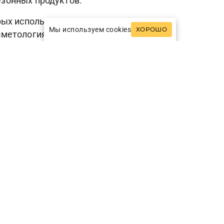
езонных продуктов.
ых используется вода из природного
Мы используем cookies
ХОРОШО
метология, китайская медицина,