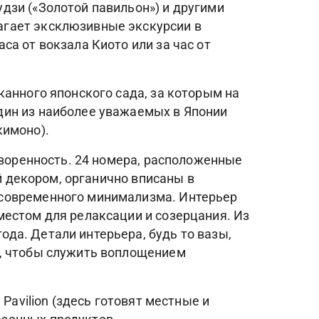
дзи («Золотой павильон») и другими
агает эксклюзивные экскурсии в
а от вокзала Киото или за час от
канного японского сада, за которым на
дин из наиболее уважаемых в Японии
кимоно).
творенность. 24 номера, расположенные
й декором, органично вписаны в
 современного минимализма. Интерьер
местом для релаксации и созерцания. Из
да. Детали интерьера, будь то вазы,
а, чтобы служить воплощением
Pavilion (здесь готовят местные и