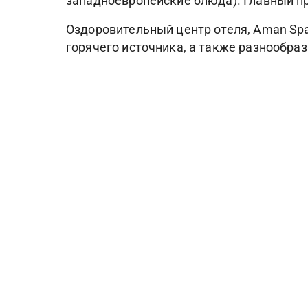
западноевропейские блюда). Главный п
Оздоровительный центр отеля, Aman Spa
горячего источника, а также разнообр
акупунктура, шиацу).