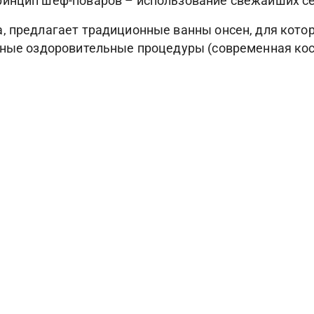
ринцип шеф-поваров – использование свежайших с
, предлагает традиционные ванны онсен, для котор
азные оздоровительные процедуры (современная кос
Фотогалерея