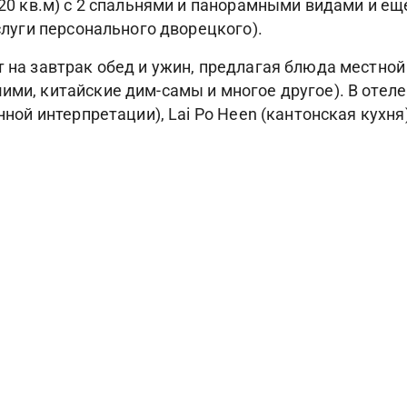
(320 кв.м) с 2 спальнями и панорамными видами и ещ
услуги персонального дворецкого).
ыт на завтрак обед и ужин, предлагая блюда местно
шими, китайские дим-самы и многое другое). В оте
нной интерпретации), Lai Po Heen (кантонская кухня)
ые процедуры по уходу за лицом и телом, здесь ест
ги и пилатеса. Также к услугам гостей Mandarin Ori
орта.
Фотогалерея