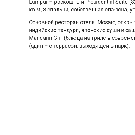
Lumpur – роскошный Presidential Suite 
кв.м, 3 спальни, собственная спа-зона, 
Основной ресторан отеля, Mosaic, откр
индийские тандури, японские суши и са
Mandarin Grill (блюда на гриле в совреме
(один – с террасой, выходящей в парк).
Спа-центр отеля предлагает разнообразн
холодной водой, фитнес-центр, студия йо
бассейн, детский бассейн, 2 теннисных к