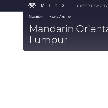
MITS
ЛИДЕР ЛЮКС-ТУР
›
Малайзия
Куала-Лумпур
Mandarin Orienta
Lumpur