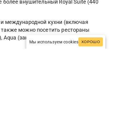
е более внушительный Royal Suite (440
й и международной кухни (включая
ле также можно посетить рестораны
, Aqua (закуски, пицца, паста) и 2 бара
Мы используем cookies
ХОРОШО
ь сауна, парная, джакузи с горячей и
ental, Kuala Lumpur – открытый инфинити-