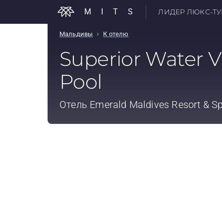
MITS
ЛИДЕР ЛЮКС-ТУР
›
Мальдивы
К отелю
Superior Water Vi
Pool
Отель
Emerald Maldives Resort & S