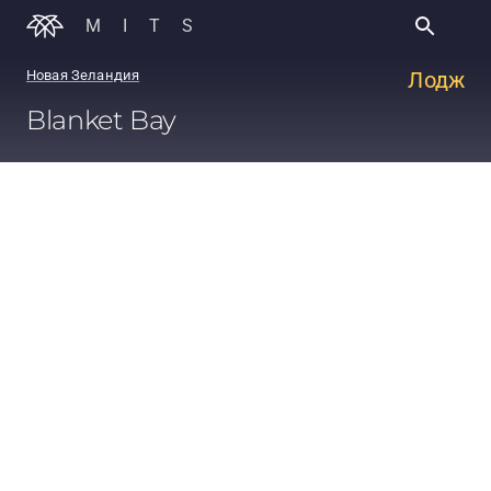
MITS
Новая Зеландия
Лодж
Blanket Bay