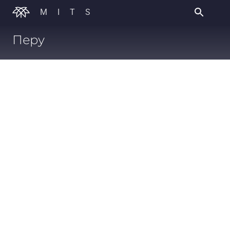
MITS
Перу