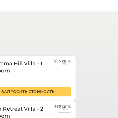
235
кв.м.
ma Hill Villa - 1
INFO
oom
ЗАПРОСИТЬ СТОИМОСТЬ
430
кв.м.
 Retreat Villa - 2
INFO
oom