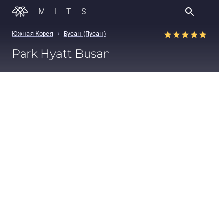
MITS
›
Южная Корея
Бусан (Пусан)
Park Hyatt Busan