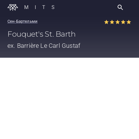
MITS
Сен-Бартельми
Fouquet's St. Barth
ex. Barrière Le Carl Gustaf