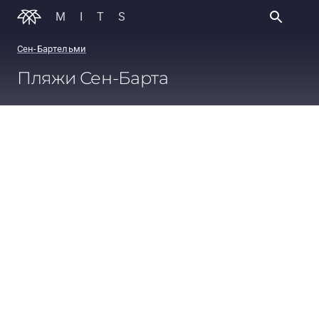
MITS
Сен-Бартельми
Пляжи Сен-Барта