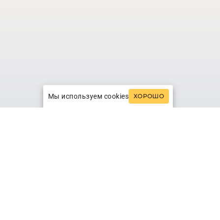
Мы используем cookies
ХОРОШО
ль Ботнического залива и Балтийского
полярным кругом, преобладает