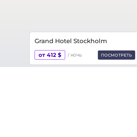
Grand Hotel Stockholm
от 412 $
/ ночь
ПОСМОТРЕТЬ
Швеция - самая большая страна Сканди
моря.
Природа и климат Швеции отличаются бо