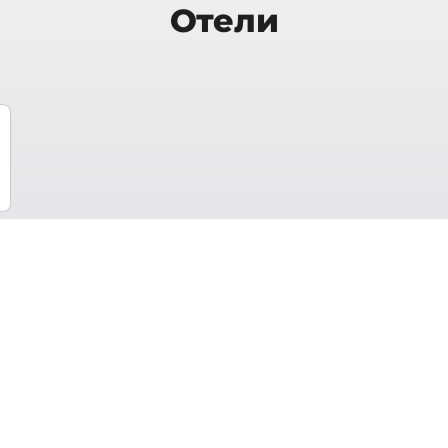
Отели
навии, имеющая протяженную береговую линию вдо
льшим разнообразием. Так, на севере страны, за 