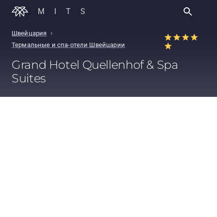
MITS
›
Швейцария
Термальные и спа-отели Швейцарии
Grand Hotel Quellenhof & Spa
Suites