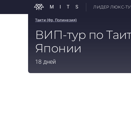
MITS
ЛИДЕР ЛЮКС-ТУР
Таити (Фр. Полинезия)
ВИП-тур по Таит
Японии
18 дней