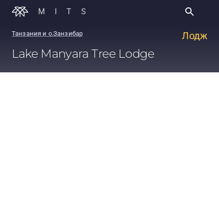
MITS
Танзания и о.Занзибар
Лодж
Lake Manyara Tree Lodge