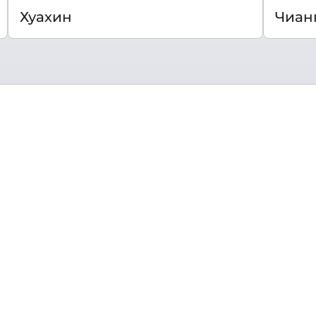
Хуахин
Чиан
 живописные пейзажи и дружелюбие местных жител
.
аиланд отличается разнообразием экосистем: на се
рисовые поля, а на юге – скалистые мысы и песчан
нству оценят Бангкок с его многочисленными рест
х Пхукет и Самуи.