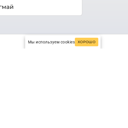
гмай
Мы используем cookies
ХОРОШО
ей ждут гостей Таиланда, который
вере преобладают горы и леса, в
ые пляжи.
оранами и торговыми центрами. Лучшие