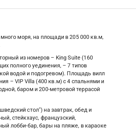
емного моря, на площади в 205 000 кв.м,
.
торный из номеров – King Suite (160
ущих полного уединения, – 7 типов
кой водой и подогревом). Площадь вилл
 – VIP Villa (400 кв.м) с 4 спальнями и
ьярдной, баром и 200-метровой террасой
шведский стол") на завтрак, обед и
ыбный, стейкхаус, французский,
ный лобби-бар, бары на пляже, в караоке