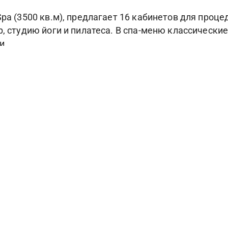
pa (3500 кв.м), предлагает 16 кабинетов для проце
р, студию йоги и пилатеса. В спа-меню классическ
и.
сть открытые бассейны, 400-метровый оборудованны
аскетбол и т.д), игровой центр (боулинг, бильярд, 
-программ, диско-бар Insomnia, мини-клубы для де
льф-комплексом (самым большим в Турции), распол
Фотогалерея