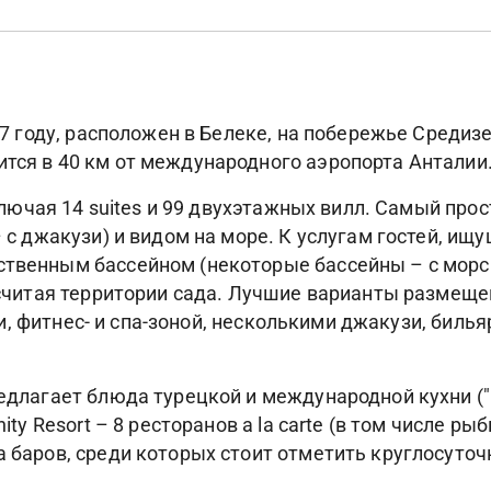
007 году, расположен в Белеке, на побережье Средиз
ится в 40 км от международного аэропорта Анталии
включая 14 suites и 99 двухэтажных вилл. Самый прос
– с джакузи) и видом на море. К услугам гостей, ищ
ственным бассейном (некоторые бассейны – с морс
 считая территории сада. Лучшие варианты размещения
нями, фитнес- и спа-зоной, несколькими джакузи, бил
редлагает блюда турецкой и международной кухни ("
nity Resort – 8 ресторанов a la carte (в том числе р
а баров, среди которых стоит отметить круглосуточ