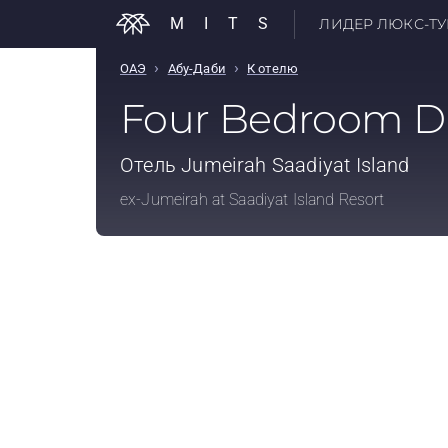
MITS
ЛИДЕР ЛЮКС-ТУР
›
›
ОАЭ
Абу-Даби
К отелю
Four Bedroom Du
Отель
Jumeirah Saadiyat Island
ex-Jumeirah at Saadiyat Island Resort