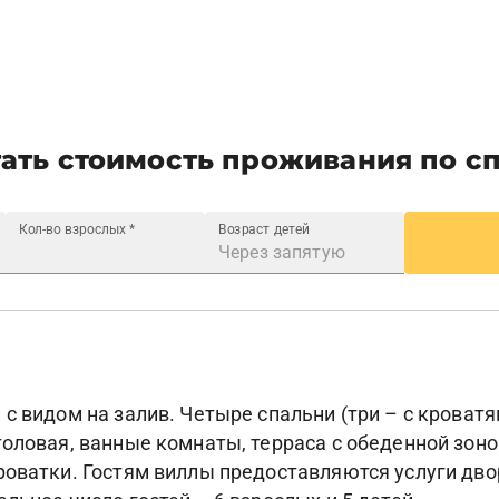
ать стоимость проживания по с
Кол-во взрослых
*
Возраст детей
 видом на залив. Четыре спальни (три – с кроватями
толовая, ванные комнаты, терраса с обеденной зон
роватки. Гостям виллы предоставляются услуги двор