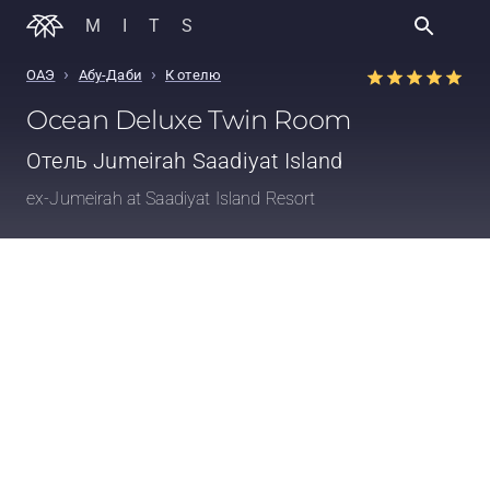
MITS
›
›
ОАЭ
Абу-Даби
К отелю
Ocean Deluxe Twin Room
Отель
Jumeirah Saadiyat Island
ex-Jumeirah at Saadiyat Island Resort