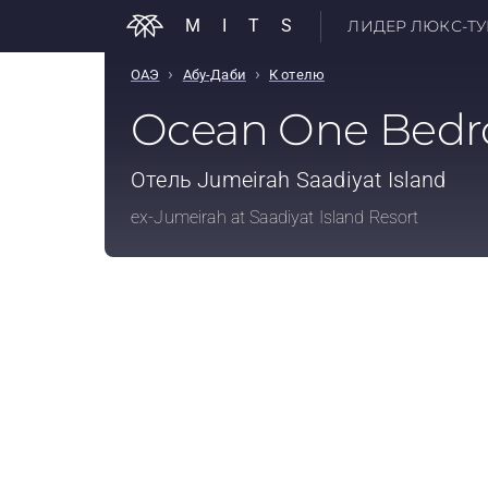
MITS
ЛИДЕР ЛЮКС-ТУР
›
›
ОАЭ
Абу-Даби
К отелю
Ocean One Bedr
Отель
Jumeirah Saadiyat Island
ex-Jumeirah at Saadiyat Island Resort