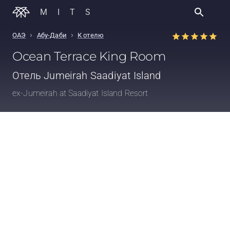
MITS
›
›
ОАЭ
Абу-Даби
К отелю
Ocean Terrace King Room
Отель
Jumeirah Saadiyat Island
ex-Jumeirah at Saadiyat Island Resort