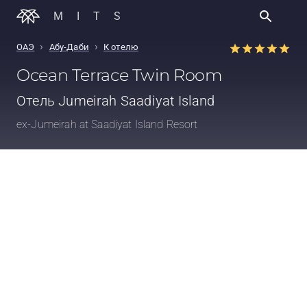
MITS
›
›
ОАЭ
Абу-Даби
К отелю
Ocean Terrace Twin Room
Отель
Jumeirah Saadiyat Island
ex-Jumeirah at Saadiyat Island Resort