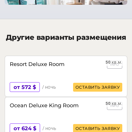
Другие варианты размещения
50
кв.м.
Resort Deluxe Room
INFO
от 572 $
/ ночь
ОСТАВИТЬ ЗАЯВКУ
50
кв.м.
Ocean Deluxe King Room
INFO
от 624 $
/ ночь
ОСТАВИТЬ ЗАЯВКУ