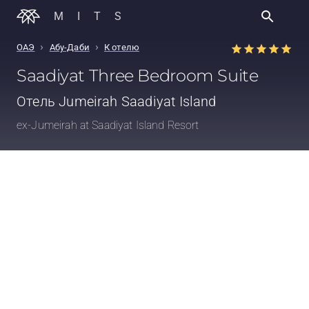
MITS
›
›
ОАЭ
Абу-Даби
К отелю
Saadiyat Three Bedroom Suite
Отель
Jumeirah Saadiyat Island
ex-Jumeirah at Saadiyat Island Resort