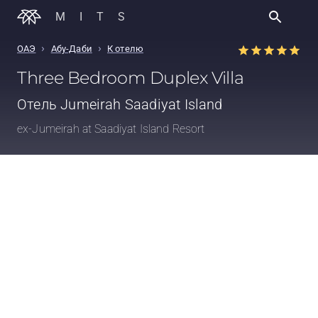
MITS
›
›
ОАЭ
Абу-Даби
К отелю
Three Bedroom Duplex Villa
Отель
Jumeirah Saadiyat Island
ex-Jumeirah at Saadiyat Island Resort