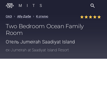
MITS
›
›
ОАЭ
Абу-Даби
К отелю
Two Bedroom Ocean Family
Room
Отель
Jumeirah Saadiyat Island
ex-Jumeirah at Saadiyat Island Resort