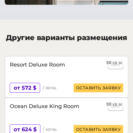
Другие варианты размещения
50
кв.м.
Resort Deluxe Room
INFO
от 572 $
/ ночь
ОСТАВИТЬ ЗАЯВКУ
50
кв.м.
Ocean Deluxe King Room
INFO
от 624 $
/ ночь
ОСТАВИТЬ ЗАЯВКУ